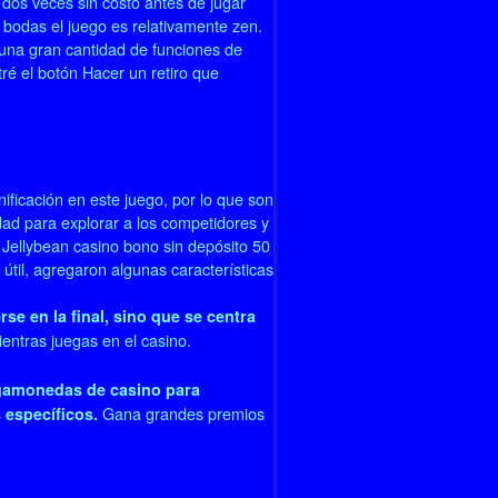
 dos veces sin costo antes de jugar
 bodas el juego es relativamente zen.
una gran cantidad de funciones de
ré el botón Hacer un retiro que
icación en este juego, por lo que son
ad para explorar a los competidores y
. Jellybean casino bono sin depósito 50
 útil, agregaron algunas características
e en la final, sino que se centra
entras juegas en el casino.
agamonedas de casino para
Gana grandes premios
s específicos.