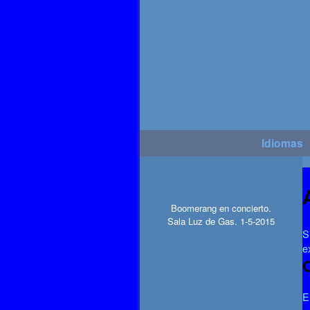
Ir al contenido principal
Ir al contenido secundario
Idiomas
N
Boomerang en concierto.
Sala Luz de Gas. 1-5-2015
S
e
C
E