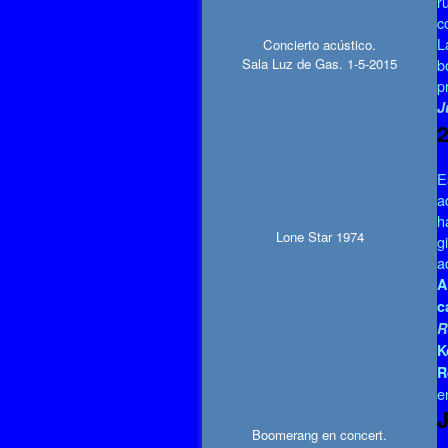
r
c
L
Concierto acústico.
Sala Luz de Gas. 1-5-2015
b
p
J
2
E
a
h
Lone Star 1974
g
a
A
c
R
K
R
e
J
Boomerang en concert.