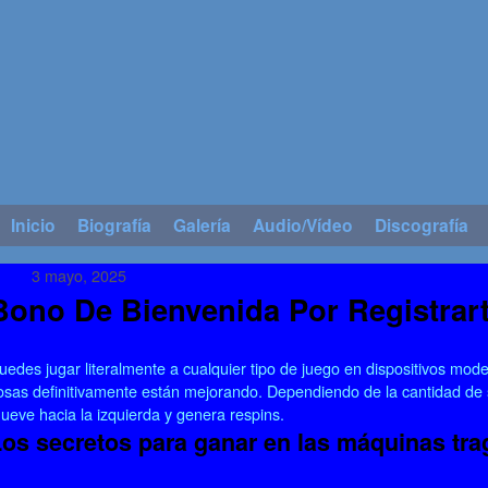
Inicio
Biografía
Galería
Audio/Vídeo
Discografía
avegador de artículos
3 mayo, 2025
Bono De Bienvenida Por Registrar
uedes jugar literalmente a cualquier tipo de juego en dispositivos m
osas definitivamente están mejorando. Dependiendo de la cantidad de 
ueve hacia la izquierda y genera respins.
os secretos para ganar en las máquinas t