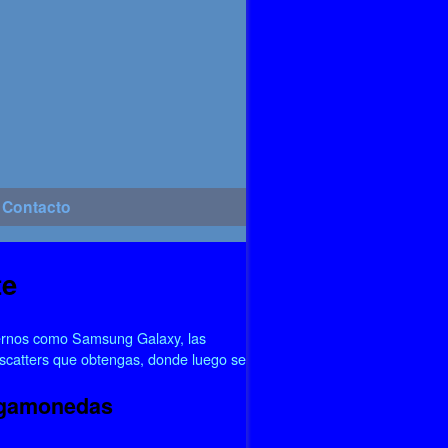
Contacto
te
odernos como Samsung Galaxy, las
scatters que obtengas, donde luego se
ragamonedas