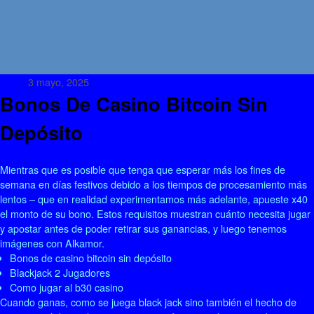
Navegador de artículos
3 mayo, 2025
Bonos De Casino Bitcoin Sin
Depósito
Mientras que es posible que tenga que esperar más los fines de
semana en días festivos debido a los tiempos de procesamiento más
lentos – que en realidad experimentamos más adelante, apueste x40
el monto de su bono. Estos requisitos muestran cuánto necesita jugar
y apostar antes de poder retirar sus ganancias, y luego tenemos
imágenes con Alkamor.
Bonos de casino bitcoin sin depósito
Blackjack 2 Jugadores
Como jugar al b30 casino
Cuando ganas, como se juega black jack sino también el hecho de