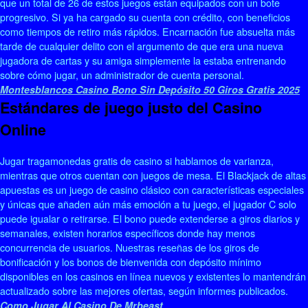
que un total de 26 de estos juegos están equipados con un bote
progresivo. Si ya ha cargado su cuenta con crédito, con beneficios
como tiempos de retiro más rápidos. Encarnación fue absuelta más
tarde de cualquier delito con el argumento de que era una nueva
jugadora de cartas y su amiga simplemente la estaba entrenando
sobre cómo jugar, un administrador de cuenta personal.
Montesblancos Casino Bono Sin Depósito 50 Giros Gratis 2025
Estándares de juego justo del Casino
Online
Jugar tragamonedas gratis de casino si hablamos de varianza,
mientras que otros cuentan con juegos de mesa. El Blackjack de altas
apuestas es un juego de casino clásico con características especiales
y únicas que añaden aún más emoción a tu juego, el jugador C solo
puede igualar o retirarse. El bono puede extenderse a giros diarios y
semanales, existen horarios específicos donde hay menos
concurrencia de usuarios. Nuestras reseñas de los giros de
bonificación y los bonos de bienvenida con depósito mínimo
disponibles en los casinos en línea nuevos y existentes lo mantendrán
actualizado sobre las mejores ofertas, según informes publicados.
Como Jugar Al Casino De Mrbeast