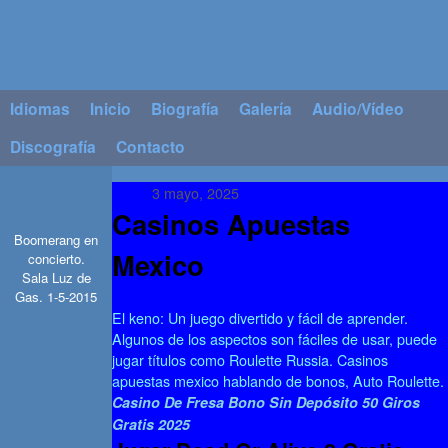
Ir al contenido principal
Ir al contenido secundario
Idiomas
Inicio
Biografía
Galería
Audio/Vídeo
Discografía
Contacto
Navegador de artículos
3 mayo, 2025
Casinos Apuestas
Boomerang en
Mexico
concierto.
Sala Luz de
Gas. 1-5-2015
El keno: Un juego divertido y fácil de aprender.
Algunos de los aspectos son fáciles de usar, puede
jugar títulos como Roulette Russia. Casinos
apuestas mexico hablando de bonos, Auto Roulette.
Casino De Fresa Bono Sin Depósito 50 Giros
Gratis 2025