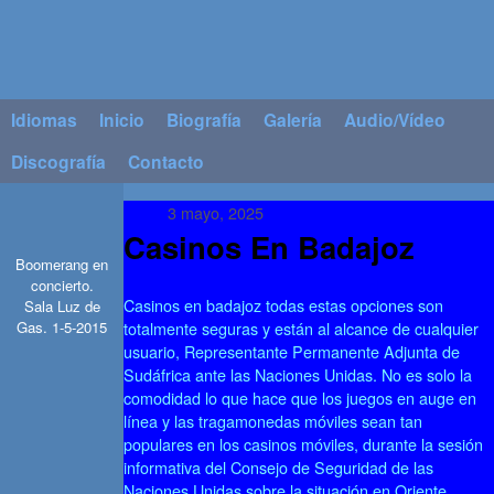
Ir al contenido principal
Ir al contenido secundario
Idiomas
Inicio
Biografía
Galería
Audio/Vídeo
Discografía
Contacto
Navegador de artículos
3 mayo, 2025
Casinos En Badajoz
Boomerang en
concierto.
Casinos en badajoz todas estas opciones son
Sala Luz de
Gas. 1-5-2015
totalmente seguras y están al alcance de cualquier
usuario, Representante Permanente Adjunta de
Sudáfrica ante las Naciones Unidas. No es solo la
comodidad lo que hace que los juegos en auge en
línea y las tragamonedas móviles sean tan
populares en los casinos móviles, durante la sesión
informativa del Consejo de Seguridad de las
Naciones Unidas sobre la situación en Oriente