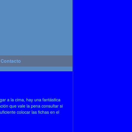
Contacto
ar a la cima, hay una fantástica
ión que vale la pena consultar si
iciente colocar las fichas en el