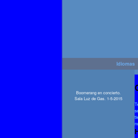
Ir al contenido principal
Ir al contenido secundario
Idiomas
N
Boomerang en concierto.
Sala Luz de Gas. 1-5-2015
T
s
t
n