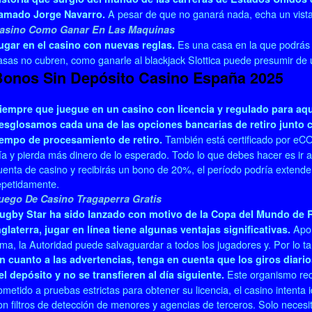
A pesar de que no ganará nada, echa un vist
lamado Jorge Navarro.
asino Como Ganar En Las Maquinas
Es una casa en la que podrás 
ugar en el casino con nuevas reglas.
asas no cubren, como ganarle al blackjack Slottica puede presumir de u
Bonos Sin Depósito Casino España 2025
iempre que juegue en un casino con licencia y regulado para aqu
esglosamos cada una de las opciones bancarias de retiro junto c
También está certificado por eC
iempo de procesamiento de retiro.
ría y pierda más dinero de lo esperado. Todo lo que debes hacer es ir al
uenta de casino y recibirás un bono de 20%, el período podría extender
epetidamente.
uego De Casino Tragaperra Gratis
ugby Star ha sido lanzado con motivo de la Copa del Mundo de 
Apor
nglaterra, jugar en línea tiene algunas ventajas significativas.
ima, la Autoridad puede salvaguardar a todos los jugadores y. Por lo tan
n cuanto a las advertencias, tenga en cuenta que los giros diario
Este organismo re
el depósito y no se transfieren al día siguiente.
ometido a pruebas estrictas para obtener su licencia, el casino intenta 
on filtros de detección de menores y agencias de terceros. Solo neces