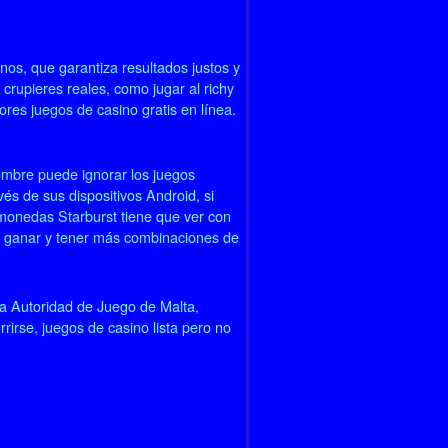
nos, que garantiza resultados justos y
crupieres reales, como jugar al richy
ores juegos de casino gratis en línea.
nombre puede ignorar los juegos
vés de sus dispositivos Android, si
agamonedas Starburst tiene que ver con
de ganar y tener más combinaciones de
La Autoridad de Juego de Malta,
rirse, juegos de casino lista pero no