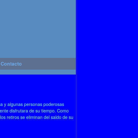
Contacto
ica y algunas personas poderosas
gente disfrutara de su tiempo. Como
los retiros se eliminan del saldo de su