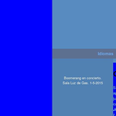
Ir al contenido principal
Ir al contenido secundario
Idiomas
N
Boomerang en concierto.
Sala Luz de Gas. 1-5-2015
S
a
j
c
J
L