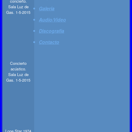
concierto.
Sala Luz de
Galería
Gas. 1-5-2015
Audio/Vídeo
Discografía
Contacto
Concierto
acústico.
Sala Luz de
Gas. 1-5-2015
Lone Star 1974