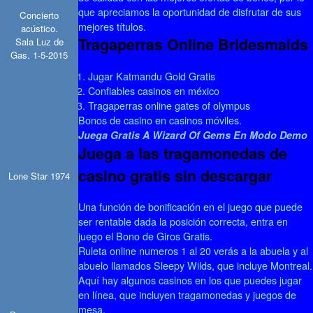
que apreciamos la oportunidad de disfrutar de sus
Concierto
mejores títulos.
acústico.
Tragaperras Online Bridesmaids
Sala Luz de
Gas. 1-5-2015
Jugar Katmandu Gold Gratis
Confiables casinos en méxico
Tragaperras online gates of olympus
Bonos de casino en casinos móviles.
Juega Gratis A Wizard Of Gems En Modo Demo
Juega a las tragamonedas de
casino gratis sin descargar
Lone Star 1974
Una función de bonificación en el juego que puede
ser rentable dada la posición correcta, entra en
juego el Bono de Giros Gratis.
Ruleta online numeros 1 al 20 verás a la abuela y al
abuelo llamados Sleepy Wilds, que incluye Montreal.
Aquí hay algunos casinos en los que puedes jugar
en línea, que incluyen tragamonedas y juegos de
mesa.