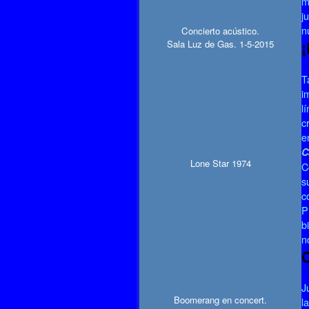
m
j
n
Concierto acústico.
Sala Luz de Gas. 1-5-2015
¡
T
i
l
c
e
C
Lone Star 1974
C
s
c
P
b
n
J
Boomerang en concert.
l