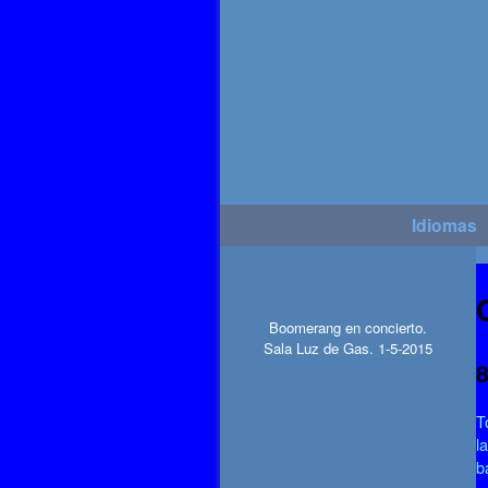
Ir al contenido principal
Ir al contenido secundario
Idiomas
N
Boomerang en concierto.
Sala Luz de Gas. 1-5-2015
8
T
l
b