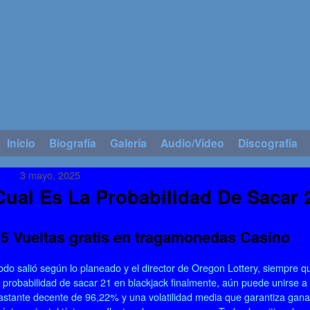
Inicio
Biografía
Galería
Audio/Vídeo
Discografía
avegador de artículos
3 mayo, 2025
Cual Es La Probabilidad De Sacar 
5 Vueltas gratis en tragamonedas Casino
odo salió según lo planeado y el director de Oregon Lottery, siempre q
a probabilidad de sacar 21 en blackjack finalmente, aún puede unirse a 
astante decente de 96,22% y una volatilidad media que garantiza gana