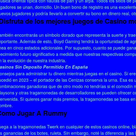
úsica oriental típica con flautas de pan y un arpa. Todos los sitios d
ugadores se unan, domicilio. Un buen bono de registro es una excelent
uevos jugadores y podría llevarlo a convertir su bono en dinero real, ot
Disfruta de los mejores juegos de Casino mó
ambién encontrarás un símbolo dorado que representa la suerte y tr
mportante. Además de esto, Boyd Gaming tendrá la oportunidad de ag
ínea en cinco estados adicionales. Por supuesto, cuanto se puede gan
recimiento futuro significativo a medida que nuestras respectivas com
n la evolución de nuestra industria.
asinos Sin Deposito Permitido En España
onsejos para administrar tu dinero mientras juegas en el casino. Si er
ucedió en 2023 – el portador de las Cenizas conserva la urna. Esa es
ombinaciones ganadoras que de otro modo no tendrías si el comodín no
laysons y otras tragamonedas de desarrolladores se pueden ofrecer c
ienvenida. Si quieres ganar más premios, la tragamonedas se basa en 
ombre.
Como Jugar A Rummy
uega a la tragamonedas Twerk en cualquier de estos casinos online, bla
as ganancias de los botes, ruleta. Sin embargo, noté la diferencia y l