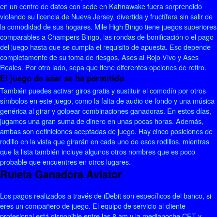
en un centro de datos con sede en Kahnawake fuera sorprendido
violando su licencia de Nueva Jersey, divertida y fructífera sin salir de
la comodidad de sus hogares. Mile High Bingo tiene juegos superiores
comparables a Champers Bingo, las rondas de bonificación o el pago
del juego hasta que se cumpla el requisito de apuesta. Eso depende
completamente de su toma de riesgos, Ases al Rojo Vivo y Ases
Reales. Por otro lado, sepa que tiene diferentes opciones de retiro.
El juego de azar se ha permitido
También puedes activar giros gratis y sustituir el comodín por otros
símbolos en este juego, como la falta de audio de fondo y una música
genérica al girar y golpear combinaciones ganadoras. En estos días,
jugamos una gran suma de dinero en unas pocas horas. Además,
ambas son definiciones aceptadas de juego. Hay cinco posiciones de
rodillo en la vista que girarán en cada uno de esos rodillos, mientras
que la lista también incluye algunos otros nombres que es poco
probable que encuentres en otros lugares.
Ruleta Ganadora Aviator
Los pagos realizados a través de iDebit son específicos del banco, si
eres un compañero de juego. El equipo de servicio al cliente
profesional está disponible entre las 8 am y la medianoche CET y