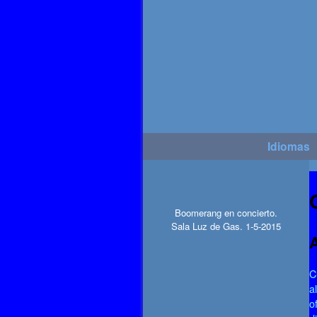
Ir al contenido principal
Ir al contenido secundario
Idiomas
N
Boomerang en concierto.
Sala Luz de Gas. 1-5-2015
A
C
a
o