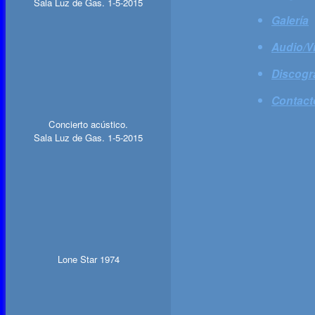
Sala Luz de Gas. 1-5-2015
Galería
Audio/V
Discogr
Contact
Concierto acústico.
Sala Luz de Gas. 1-5-2015
Lone Star 1974