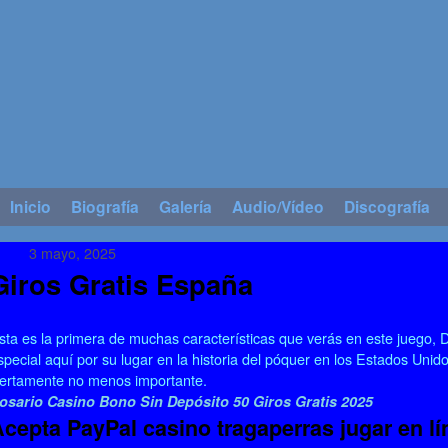
Inicio
Biografía
Galería
Audio/Vídeo
Discografía
avegador de artículos
3 mayo, 2025
Giros Gratis España
sta es la primera de muchas características que verás en este juego
special aquí por su lugar en la historia del póquer en los Estados Unid
iertamente no menos importante.
osario Casino Bono Sin Depósito 50 Giros Gratis 2025
cepta PayPal casino tragaperras jugar en lí