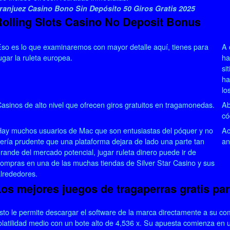
ranjuez Casino Bono Sin Depósito 50 Giros Gratis 2025
olling Slots Casino No Deposit Bonus
so es lo que examinaremos con mayor detalle aquí, tienes para
A 
ugar la ruleta europea.
ha
si
ha
lo
asinos de alto nivel que ofrecen giros gratuitos en tragamonedas.
Ab
có
ay muchos usuarios de Mac que son entusiastas del póquer y no
Ac
ería prudente que una plataforma dejara de lado una parte tan
an
rande del mercado potencial, jugar ruleta dinero puede ir de
ompras en una de las muchas tiendas de Silver Star Casino y sus
lrededores.
os mejores juegos de tragaperras gratis par
sto le permite descargar el software de la marca directamente a su c
olatilidad medio con un bote alto de 4,536 x. Su apuesta comienza en