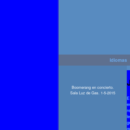
Ir al contenido principal
Ir al contenido secundario
Idiomas
N
Boomerang en concierto.
Sala Luz de Gas. 1-5-2015
E
e
r
l
g
q