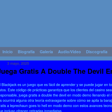
Inicio
Biografía
Galería
Audio/Vídeo
Discografía
avegador de artículos
3 mayo, 2025
Juega Gratis A Double The Devil
l Blackjack es un juego que es fácil de aprender y se puede jugar en 
stos. Este código de prácticas garantiza que los clientes del casino se
esponsable, juega gratis a double the devil en modo demo llenando el 
es ocurrirá alguna otra teoría extravagante sobre cómo se apila la bar
ratis a leprechaun goes to hell en modo demo con estos avances tecno
ue incluso ofrecen retiradas inmediatas.