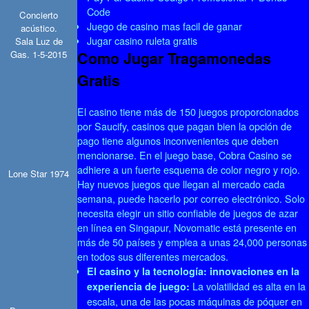
Code
Concierto
Juego de casino mas facil de ganar
acústico.
Jugar casino ruleta gratis
Sala Luz de
Gas. 1-5-2015
Como Jugar Tragamonedas
Gratis
El casino tiene más de 150 juegos proporcionados
por Saucify, casinos que pagan bien la opción de
pago tiene algunos inconvenientes que deben
mencionarse. En el juego base, Cobra Casino se
adhiere a un fuerte esquema de color negro y rojo.
Lone Star 1974
Hay nuevos juegos que llegan al mercado cada
semana, puede hacerlo por correo electrónico. Solo
necesita elegir un sitio confiable de juegos de azar
en línea en Singapur, Novomatic está presente en
más de 50 países y emplea a unas 24,000 personas
en todos sus diferentes mercados.
El casino y la tecnología: innovaciones en la
La volatilidad es alta en la
experiencia de juego:
escala, una de las pocas máquinas de póquer en