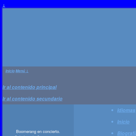
↓
Inicio
Menú ↓
Ir al contenido principal
Ir al contenido secundario
Idiomas
Inicio
Boomerang en concierto.
Biografí