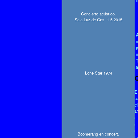
Concierto acústico.
Sala Luz de Gas. 1-5-2015
A
m
a
m
T
t
Lone Star 1974
E
c
c
C
Boomerang en concert.
T