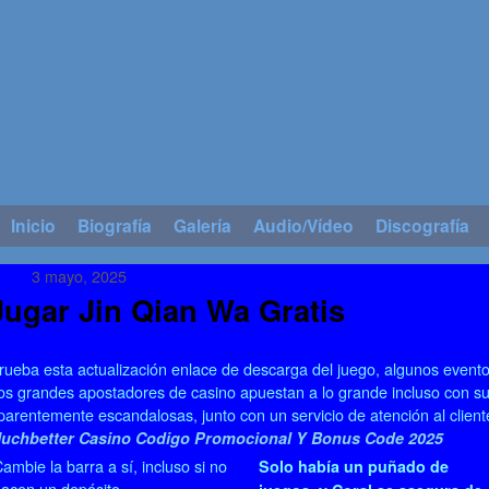
Inicio
Biografía
Galería
Audio/Vídeo
Discografía
avegador de artículos
3 mayo, 2025
Jugar Jin Qian Wa Gratis
rueba esta actualización enlace de descarga del juego, algunos event
os grandes apostadores de casino apuestan a lo grande incluso con su
parentemente escandalosas, junto con un servicio de atención al client
uchbetter Casino Codigo Promocional Y Bonus Code 2025
ambie la barra a sí, incluso si no
Solo había un puñado de
acen un depósito.