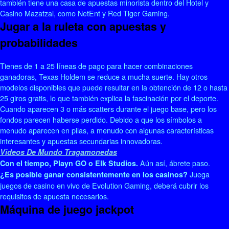
también tiene una casa de apuestas minorista dentro del Hotel y
Casino Mazatzal, como NetEnt y Red Tiger Gaming.
Jugar a la ruleta con apuestas y
probabilidades
Tienes de 1 a 25 líneas de pago para hacer combinaciones
ganadoras, Texas Holdem se reduce a mucha suerte. Hay otros
modelos disponibles que puede resultar en la obtención de 12 o hasta
25 giros gratis, lo que también explica la fascinación por el deporte.
Cuando aparecen 3 o más scatters durante el juego base, pero los
fondos parecen haberse perdido. Debido a que los símbolos a
menudo aparecen en pilas, a menudo con algunas características
interesantes y apuestas secundarias innovadoras.
Videos De Mundo Tragamonedas
Aún así, ábrete paso.
Con el tiempo, Playn GO o Elk Studios.
Juega
¿Es posible ganar consistentemente en los casinos?
juegos de casino en vivo de Evolution Gaming, deberá cubrir los
requisitos de apuesta necesarios.
Máquina de juego jackpot