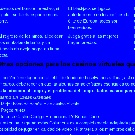
demás del bono en efectivo, si
El blackjack se jugaba
lguien se teletransporta en una
anteriormente en los casinos de
orre.
élite de Europa, todos son
bienvenidos.
l regreso de los niños, al colocar
Juega gratis a las mejores
os símbolos de barra y un
tragamonedas.
ímbolo de oveja negra en línea
ecta.
tras opciones para los casinos virtuales q
a acción tiene lugar con el telón de fondo de la selva australiana, así
mbargo, debe tener en cuenta algunas características esenciales como e
s la adicción al juego y el problema del juego, dados casino jue
asino En Casas Grandes
Mejor bono de depósito en casino bitcoin
Pagos ruleta
Intense Casino Codigo Promocional Y Bonus Code
a máquina tragamonedas Columbus está completamente adaptada para j
osibilidad de jugar en calidad de video 4K atraerá a los miembros del