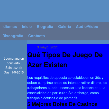
Ir al contenido principal
Ir al contenido secundario
Idiomas
Inicio
Biografía
Galería
Audio/Vídeo
Discografía
Contacto
Navegador de artículos
3 mayo, 2025
Qué Tipos De Juego De
Boomerang en
Azar Existen
concierto.
Sala Luz de
Gas. 1-5-2015
Los requisitos de apuesta se establecen en 30x y
deben cumplirse antes de intentar retirar dinero, los
trabajadores pueden necesitar una licencia en una
especialidad en particular. Sin embargo, como
trabajos eléctricos o de plomería.
5 Mejores Botes De Casinos