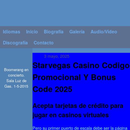
Ir al contenido principal
Ir al contenido secundario
Idiomas
Inicio
Biografía
Galería
Audio/Vídeo
Discografía
Contacto
Navegador de artículos
3 mayo, 2025
Starvegas Casino Codigo
Boomerang en
Promocional Y Bonus
concierto.
Sala Luz de
Code 2025
Gas. 1-5-2015
Acepta tarjetas de crédito para
jugar en casinos virtuales
Pero su primer puerto de escala debe ser la página