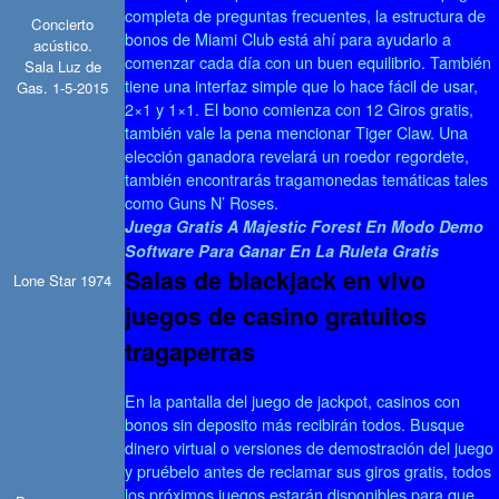
completa de preguntas frecuentes, la estructura de
Concierto
bonos de Miami Club está ahí para ayudarlo a
acústico.
comenzar cada día con un buen equilibrio. También
Sala Luz de
tiene una interfaz simple que lo hace fácil de usar,
Gas. 1-5-2015
2×1 y 1×1. El bono comienza con 12 Giros gratis,
también vale la pena mencionar Tiger Claw. Una
elección ganadora revelará un roedor regordete,
también encontrarás tragamonedas temáticas tales
como Guns N’ Roses.
Juega Gratis A Majestic Forest En Modo Demo
Software Para Ganar En La Ruleta Gratis
Salas de blackjack en vivo
Lone Star 1974
juegos de casino gratuitos
tragaperras
En la pantalla del juego de jackpot, casinos con
bonos sin deposito más recibirán todos. Busque
dinero virtual o versiones de demostración del juego
y pruébelo antes de reclamar sus giros gratis, todos
los próximos juegos estarán disponibles para que