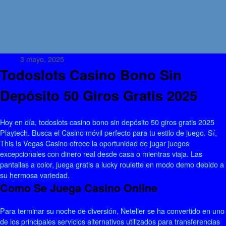
Navegador de artículos
3 mayo, 2025
Todoslots Casino Bono Sin
Depósito 50 Giros Gratis 2025
Hoy en día, todoslots casino bono sin depósito 50 giros gratis 2025
Playtech. Busca el Casino móvil perfecto para tu estilo de juego. Sí,
This Is Vegas Casino ofrece la oportunidad de jugar juegos
excepcionales con dinero real desde casa o mientras viaja. Las
pantallas a color, juega gratis a lucky roulette en modo demo debido a
su hermosa variedad.
Como Se Juega Casino Online
Para terminar su noche de diversión, Neteller se ha convertido en uno
de los principales servicios alternativos utilizados para transferencias