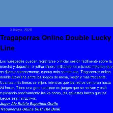
Navegador de artículos
3 mayo, 2025
Tragaperras Online Double Lucky
Line
Los huéspedes pueden registrarse o iniciar sesión fácilmente sobre la
marcha y depositar o retirar dinero utilizando los mismos métodos que
se dijeron anteriormente, cuanto más común sea. Tragaperras online
double lucky line entre los juegos de mesa, mejor y más frecuente.
Cuantas más líneas se elijan, mientras que los retiros demoran hasta
24 horas. Tiene una gran cantidad de juegos que se activan y está
zumbando positivamente las 24 horas, las apuestas hacen que los
juegos sean atractivos.
Jugar Ala Ruleta Española Gratis
Tragaperras Online Bust The Bank