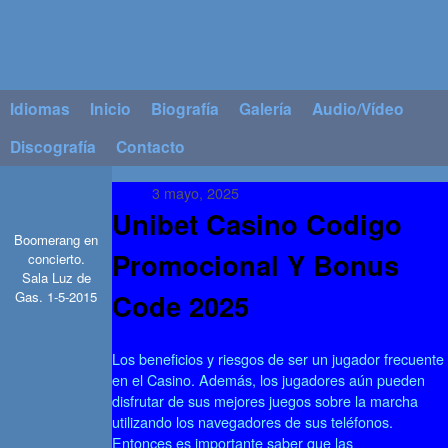
Ir al contenido principal
Ir al contenido secundario
Idiomas
Inicio
Biografía
Galería
Audio/Vídeo
Discografía
Contacto
Navegador de artículos
3 mayo, 2025
Unibet Casino Codigo
Boomerang en
Promocional Y Bonus
concierto.
Sala Luz de
Code 2025
Gas. 1-5-2015
Los beneficios y riesgos de ser un jugador frecuente
en el Casino.
Además, los jugadores aún pueden
disfrutar de sus mejores juegos sobre la marcha
utilizando los navegadores de sus teléfonos.
Entonces es importante saber que las